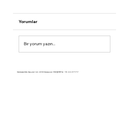
Yorumlar
Bir yorum yazın...
Konut satış istatistikleri, Nisan 2026
Gündoğdu Mah. Alpu yolu 1. km 26100 Odunpazarı / ESKİŞEHİR Tel: +90 222 217 17 17