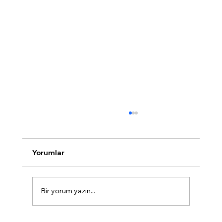
Yorumlar
Bir yorum yazın...
Konut satış istatistikleri, Nisan 2026