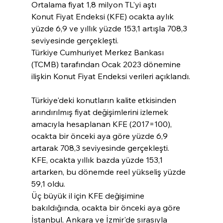
Ortalama fiyat 1,8 milyon TL'yi aştı
Konut Fiyat Endeksi (KFE) ocakta aylık 
yüzde 6,9 ve yıllık yüzde 153,1 artışla 708,3 
seviyesinde gerçekleşti.
Türkiye Cumhuriyet Merkez Bankası 
(TCMB) tarafından Ocak 2023 dönemine 
ilişkin Konut Fiyat Endeksi verileri açıklandı.
Türkiye'deki konutların kalite etkisinden 
arındırılmış fiyat değişimlerini izlemek 
amacıyla hesaplanan KFE (2017=100), 
ocakta bir önceki aya göre yüzde 6,9 
artarak 708,3 seviyesinde gerçekleşti.
KFE, ocakta yıllık bazda yüzde 153,1 
artarken, bu dönemde reel yükseliş yüzde 
59,1 oldu.
Üç büyük il için KFE değişimine 
bakıldığında, ocakta bir önceki aya göre 
İstanbul, Ankara ve İzmir'de sırasıyla 