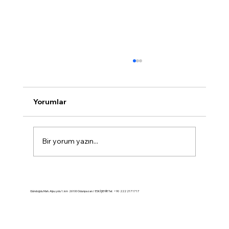
Yorumlar
Bir yorum yazın...
Konut satış istatistikleri, Nisan 2026
Gündoğdu Mah. Alpu yolu 1. km 26100 Odunpazarı / ESKİŞEHİR Tel: +90 222 217 17 17