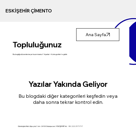
ESKİŞEHİR ÇİMENTO
Ana Sayfa
Topluluğunuz
Bu başlığı düzenlemeye hazır mısınız? Ayarlar > Kategoriler'e gidin
Yazılar Yakında Geliyor
Bu blogdaki diğer kategorileri keşfedin veya
daha sonra tekrar kontrol edin.
Gündoğdu Mah. Alpu yolu 1. km 26100 Odunpazarı / ESKİŞEHİR Tel: +90 222 217 17 17